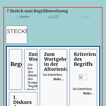
? Zurück zum Begriffswerkzeug
STECKBRIEF
Zum
Zum
Kriterien
Wort
Wortgebrauch
des
Regelungsregime
in der
Begriffs
Die
Altorientalistik
bei­
den
Im Entstehen
Glieder
des
Mehr…
Kompositums
‘Regelungsregime’
Im Entstehen
kom­
bi­nie­
Mehr…
1.
ren
zwei
Diskurs
Ausdrücke