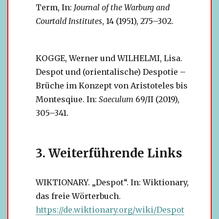
Term, In:
Journal of the Warburg and
Courtald Institutes
, 14 (1951), 275–302.
KOGGE, Werner und WILHELMI, Lisa.
Despot und (ori­en­ta­li­sche) Despotie –
Brüche im Konzept von Aristoteles bis
Montesqiue. In:
Saeculum
69/II (2019),
305–341.
Weiterführende Links
WIKTIONARY. „Despot“. In: Wiktionary,
das freie Wörterbuch.
https://de.wiktionary.org/wiki/Despot