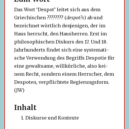
Das Wort ‘Despot’ lei­tet sich aus dem
Griechischen ???????? (
despot?s
) ab und
bezeich­net wört­lich den­je­ni­gen, der im
Haus herrscht, den Hausherren. Erst im
phi­lo­so­phi­schen Diskurs des 17. Und 18.
Jahrhunderts fin­det sich eine sys­te­ma­ti­
sche Verwendung des Begriffs Despotie für
eine gewalt­same, will­kür­li­che, also kei­
nem Recht, son­dern einem Herrscher, dem
Despoten, ver­pflich­tete Regierungsform.
(JW)
Inhalt
Diskurse und Kontexte