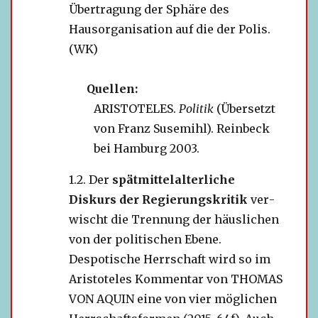
Übertragung der Sphäre des
Hausorganisation auf die der Polis.
(WK)
Quellen:
ARISTOTELES.
Politik
(Übersetzt
von Franz Susemihl). Reinbeck
bei Hamburg 2003.
Der
spät­mit­tel­al­ter­li­che
Diskurs der Regierungskritik
ver­
wischt die Trennung der häus­li­chen
von der poli­ti­schen Ebene.
Despotische Herrschaft wird so im
Aristoteles Kommentar von THOMAS
VON AQUIN eine von vier mög­li­chen