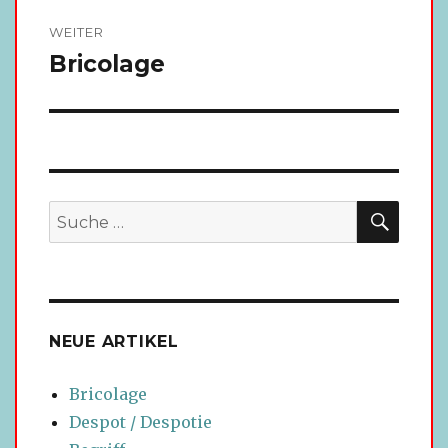
WEITER
Bricolage
Nächster
Beitrag:
SUCH
Suche
nach:
NEUE ARTIKEL
Bricolage
Despot / Despotie