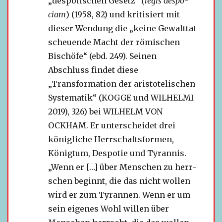
„des­po­ti­schen Gesetz“ (
legis des­po­
ciam
) (1958, 82) und kri­ti­siert mit
die­ser Wendung die „keine Gewalttat
scheu­ende Macht der römi­schen
Bischöfe“ (ebd. 249). Seinen
Abschluss fin­det diese
„Transformation der aris­to­te­li­schen
Systematik“ (KOGGE und WILHELMI
2019), 326) bei WILHELM VON
OCKHAM. Er unter­schei­det drei
könig­li­che Herrschaftsformen,
Königtum, Despotie und Tyrannis.
„Wenn er […] über Menschen zu herr­
schen beginnt, die das nicht wol­len
wird er zum Tyrannen. Wenn er um
sein eige­nes Wohl wil­len über