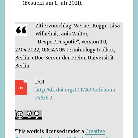
(Besucht am 1. Juli 2021).
Zitiervorschlag: Werner Kogge, Lisa
Wilhelmi, Janis Walter,
„Despot/Despotie“, Version 1.0,
27.04.2022, ORGANON ter­mi­no­logy tool­box,
Berlin: eDoc-Server der Freien Universität
Berlin.
DOI:
http://dx.doi.org/10.17169/refubium-
34626.2
This work is licen­sed under a
Creative