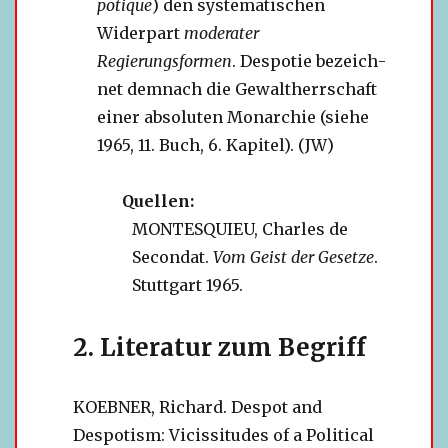
po­tique
) den sys­te­ma­ti­schen
Widerpart
mode­ra­ter
Regierungsformen
. Despotie bezeich­
net dem­nach die Gewaltherrschaft
einer abso­lu­ten Monarchie (siehe
1965, 11. Buch, 6. Kapitel). (JW)
Quellen:
MONTESQUIEU, Charles de
Secondat.
Vom Geist der Gesetze
.
Stuttgart 1965.
Literatur zum Begriff
KOEBNER, Richard. Despot and
Despotism: Vicissitudes of a Political