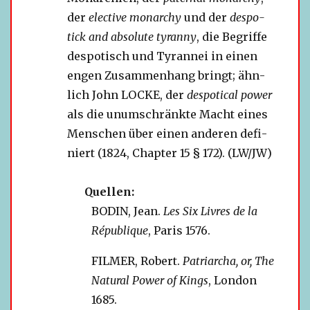
der
elec­tive mon­ar­chy
und der
des­po­
tick and abso­lute tyranny
, die Begriffe
des­po­tisch und Tyrannei in einen
engen Zusammenhang bringt; ähn­
lich John LOCKE, der
des­po­ti­cal power
als die unum­schränkte Macht eines
Menschen über einen ande­ren defi­
niert (1824, Chapter 15 § 172). (LW/JW)
Quellen:
BODIN, Jean.
Les Six Livres de la
République
, Paris 1576.
FILMER, Robert.
Patriarcha, or, The
Natural Power of Kings
, London
1685.