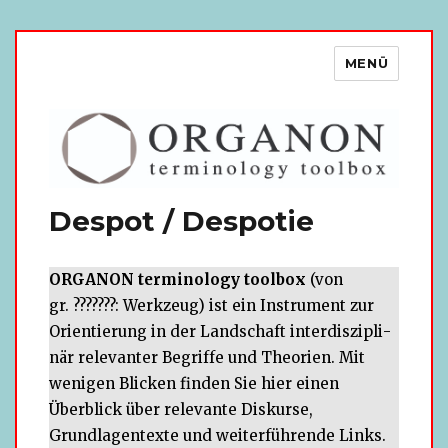
MENÜ
ORGANON terminology
toolbox
Despot / Despotie
ORGANON ter­mi­no­logy tool­box
(von
gr. ???????: Werkzeug) ist ein Instrument zur
Orientierung in der Landschaft inter­dis­zi­pli­
när rele­van­ter Begriffe und Theorien. Mit
weni­gen Blicken fin­den Sie hier einen
Überblick über rele­vante Diskurse,
Grundlagentexte und wei­ter­füh­rende Links.