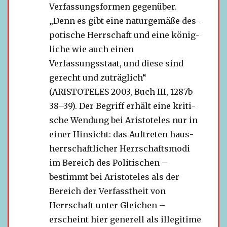
Verfassungsformen gegen­über.
„Denn es gibt eine natur­ge­mäße des­
po­ti­sche Herrschaft und eine könig­
li­che wie auch einen
Verfassungsstaat, und diese sind
gerecht und zuträg­lich“
(ARISTOTELES 2003, Buch III, 1287b
38–39). Der Begriff erhält eine kri­ti­
sche Wendung bei Aristoteles nur in
einer Hinsicht: das Auftreten haus­
herr­schaft­li­cher Herrschaftsmodi
im Bereich des Politischen –
bestimmt bei Aristoteles als der
Bereich der Verfasstheit von
Herrschaft unter Gleichen –
erscheint hier gene­rell als ille­gi­time