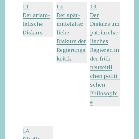
1.1.
1.2.
1.3.
Der aris­to­
Der spät­
Der
te­li­sche
mit­tel­al­ter­
Diskurs um
Diskurs
li­che
patri­ar­cha­
Diskurs der
li­sches
Regierungs
Regieren in
kritik
der früh­
neu­zeit­li­
chen poli­ti­
schen
Philosophi
e
1.4.