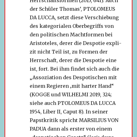
Herrschaftsformen (2015, 64f). Auch
der Schüler Thomas‘, PTOLOMEUS
DA LUCCA, setzt diese Verschiebung
des kate­go­ria­len Oberbegriffs von
den poli­ti­schen Machtformen bei
Aristoteles, derer die Despotie expli­
zit nicht Teil ist, zu Formen der
Herrschaft, derer die Despotie eine
ist, fort. Bei ihm fin­det sich auch die
„Assoziation des Despotischen mit
einem Regieren ‚mit har­ter Hand“
(KOGGE und WILHELMI 2019, 324;
siehe auch PTOLOMEUS DA LUCCA
1954, Liber II, Caput 8). In sei­ner
Papstkritik spricht MARSILIUS VON
PADUA dann als ers­ter von einem