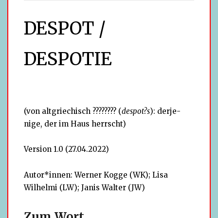
DESPOT /
DESPOTIE
(von alt­grie­chisch ???????? (
despot?s
): der­je­
nige, der im Haus herrscht)
Version 1.0 (27.04.2022)
Autor*innen: Werner Kogge (WK); Lisa
Wilhelmi (LW); Janis Walter (JW)
Zum Wort