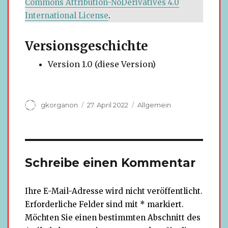
Commons Attribution-NoDerivatives 4.0
International License
.
Versionsgeschichte
Version 1.0 (diese Version)
Autor
Veröffentlicht
Kategorien
gkorganon
27. April 2022
Allgemein
am
Schreibe einen Kommentar
Ihre E-Mail-Adresse wird nicht veröffentlicht.
Erforderliche Felder sind mit * markiert.
Möchten Sie einen bestimmten Abschnitt des