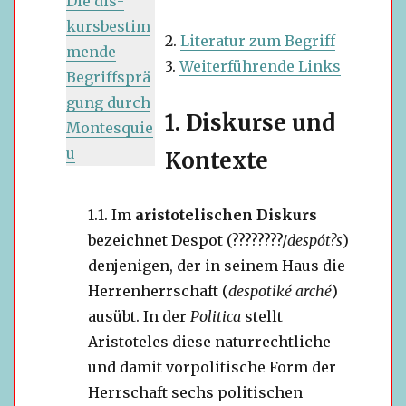
Die dis­
kurs­be­stim­
Literatur zum Begriff
mende
Weiterführende Links
Begriffsprä
gung durch
Diskurse und
Montesquie
u
Kontexte
Im
aris­to­te­li­schen Diskurs
bezeich­net Despot (????????/
despót?s
)
den­je­ni­gen, der in sei­nem Haus die
Herrenherrschaft (
des­po­tiké arché
)
aus­übt. In der
Politica
stellt
Aristoteles diese natur­recht­li­che
und damit vor­po­li­ti­sche Form der
Herrschaft sechs poli­ti­schen