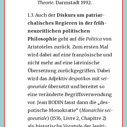
Theorie.
Darmstadt 1992.
Auch der
Diskurs um patri­ar­
cha­li­sches Regieren in der früh­
neu­zeit­li­chen poli­ti­schen
Philosophie
geht auf die
Politica
von
Aristoteles zurück. Zum ers­ten Mal
wird dabei auf eine fran­zö­si­sche und
nicht mehr auf eine latei­ni­sche
Übersetzung zurück­ge­grif­fen. Dabei
wird das Adjektiv
des­po­ti­kos
mit
sei­
gneu­riale
über­setzt und berei­tet so
eine ver­än­derte Begriffsverwendung
vor. Jean BODIN fasst dann die „des­
po­ti­sche Monokratie“ (
Monarchie sei­
gneu­riale
) (1576, Livre 2, Chapitre 2)
als his­to­ri­sche Vorstufe der legi­ti­