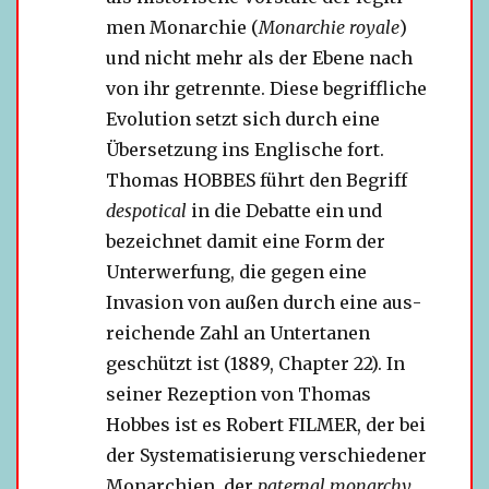
men Monarchie (
Monarchie royale
)
und nicht mehr als der Ebene nach
von ihr getrennte. Diese begriff­li­che
Evolution setzt sich durch eine
Übersetzung ins Englische fort.
Thomas HOBBES führt den Begriff
des­po­ti­cal
in die Debatte ein und
bezeich­net damit eine Form der
Unterwerfung, die gegen eine
Invasion von außen durch eine aus­
rei­chende Zahl an Untertanen
geschützt ist (1889, Chapter 22). In
sei­ner Rezeption von Thomas
Hobbes ist es Robert FILMER, der bei
der Systematisierung ver­schie­de­ner
Monarchien, der
pater­nal mon­ar­chy
,