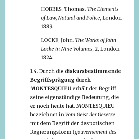
HOBBES, Thomas.
The Elements
of Law, Natural and Police
, London
1889.
LOCKE, John.
The Works of John
Locke in Nine Volumes
, 2, London
1824.
Durch die
dis­kurs­be­stim­mende
Begriffsprägung durch
MONTESQUIEU
erhält der Begriff
seine eigen­stän­dige Bedeutung, die
er noch heute hat. MONTESQUIEU
bezeich­net in
Vom Geist der Gesetze
mit dem Begriff der des­po­ti­schen
Regierungsform (
gou­ver­ne­ment des­