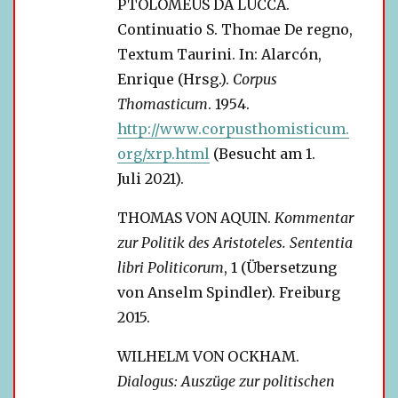
PTOLOMEUS DA LUCCA.
Continuatio S. Thomae De regno,
Textum Taurini. In: Alarcón,
Enrique (Hrsg.).
Corpus
Thomasticum
. 1954.
http://www.corpusthomisticum.
org/xrp.html
(Besucht am 1.
Juli 2021).
THOMAS VON AQUIN.
Kommentar
zur Politik des Aristoteles. Sententia
libri Politicorum
, 1 (Übersetzung
von Anselm Spindler). Freiburg
2015.
WILHELM VON OCKHAM.
Dialogus: Auszüge zur poli­ti­schen