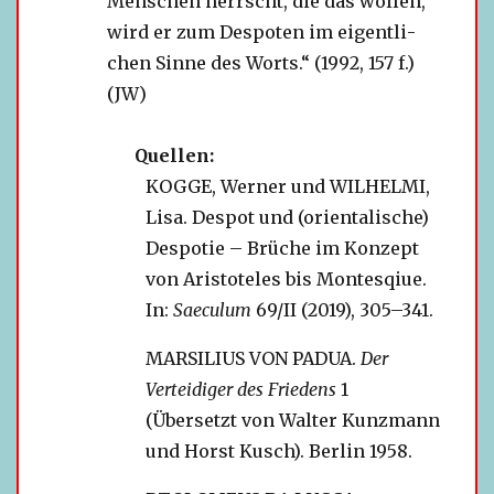
Menschen herrscht, die das wol­len,
wird er zum Despoten im eigent­li­
chen Sinne des Worts.“ (1992, 157 f.)
(JW)
Quellen:
KOGGE, Werner und WILHELMI,
Lisa. Despot und (ori­en­ta­li­sche)
Despotie – Brüche im Konzept
von Aristoteles bis Montesqiue.
In:
Saeculum
69/II (2019), 305–341.
MARSILIUS VON PADUA.
Der
Verteidiger des Friedens
1
(Übersetzt von Walter Kunzmann
und Horst Kusch). Berlin 1958.